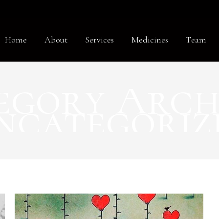
Home
About
Services
Medicines
Team
egory Archi
ncategoriz