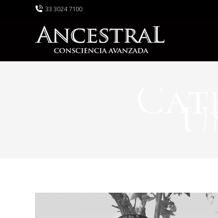
33 3024 7100
Cat
U