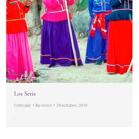
Los Seris
Comcaác
By
vicoct
29 octubre, 2019
…